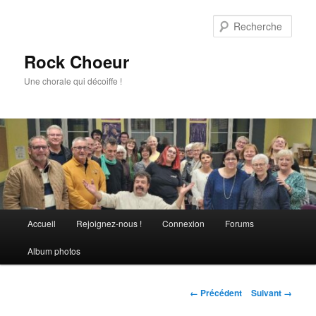
Aller
au
Rech
contenu
principal
Rock Choeur
Une chorale qui décoiffe !
Menu
Accueil
Rejoignez-nous !
Connexion
Forums
principal
Album photos
Navigation
← Précédent
Suivant →
des