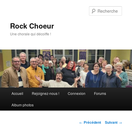
Aller
au
Rech
contenu
principal
Rock Choeur
Une chorale qui décoiffe !
Menu
Accueil
Rejoignez-nous !
Connexion
Forums
principal
Album photos
Navigation
←
Précédent
Suivant
→
des