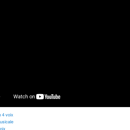
n 4 voix
usicale
voix