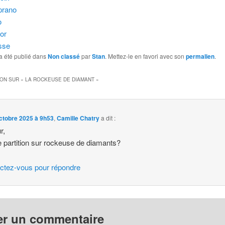
prano
o
nor
sse
a été publié dans
Non classé
par
Stan
. Mettez-le en favori avec son
permalien
.
ION SUR «
LA ROCKEUSE DE DIAMANT
»
ctobre 2025 à 9h53
,
Camille Chatry
a dit :
r,
 partition sur rockeuse de diamants?
ctez-vous pour répondre
er un commentaire