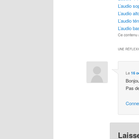
L’audio so
L’audio alt
L’audio té
L’audio ba
Ce contenu 
UNE RÉFLEX
Le
16 o
Bonjou
Pas de
Conne
Laiss