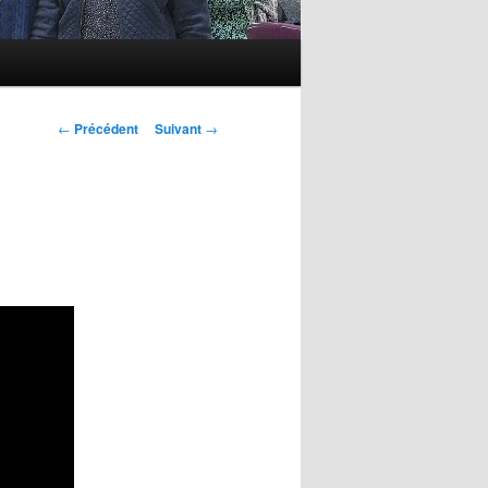
Navigation
←
Précédent
Suivant
→
des
articles