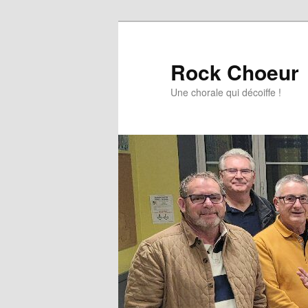
Aller
au
contenu
Rock Choeur
principal
Une chorale qui décoiffe !